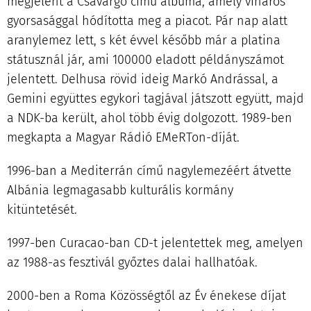
megjelent a Csavargó című albuma, amely viharos
gyorsasággal hódította meg a piacot. Pár nap alatt
aranylemez lett, s két évvel később már a platina
státusznál jár, ami 100000 eladott példányszámot
jelentett. Delhusa rövid ideig Markó Andrással, a
Gemini együttes egykori tagjával játszott együtt, majd
a NDK-ba került, ahol több évig dolgozott. 1989-ben
megkapta a Magyar Rádió EMeRTon-díját.
1996-ban a Mediterrán című nagylemezéért átvette
Albánia legmagasabb kulturális kormány
kitüntetését.
1997-ben Curacao-ban CD-t jelentettek meg, amelyen
az 1988-as fesztivál győztes dalai hallhatóak.
2000-ben a Roma Közösségtől az Év énekese díjat