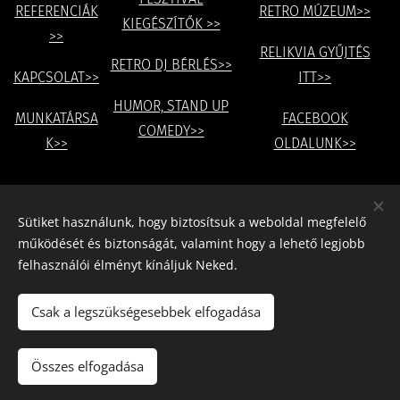
REFERENCIÁK
RETRO MÚZEUM>>
KIEGÉSZÍTŐK >>
>>
RELIKVIA GYŰJTÉS
RETRO DJ BÉRLÉS>>
KAPCSOLAT>>
ITT>>
HUMOR, STAND UP
MUNKATÁRSA
FACEBOOK
COMEDY>>
K>>
OLDALUNK>>
Share
Sütiket használunk, hogy biztosítsuk a weboldal megfelelő
működését és biztonságát, valamint hogy a lehető legjobb
felhasználói élményt kínáljuk Neked.
Csak a legszükségesebbek elfogadása
© KoProdukció Esemény-és Rendezvényszervező Konzorcium
Golden Age Music & Show / Arany korszak, retro músorok, kiállítás és
aukció.
Összes elfogadása
Sütik