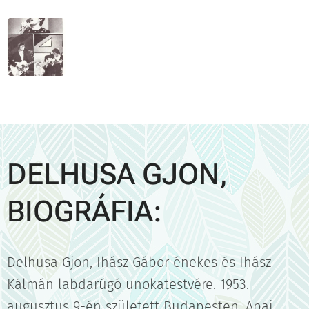
DELHUSA GJON,
BIOGRÁFIA:
Delhusa Gjon, Ihász Gábor énekes és Ihász
Kálmán labdarúgó unokatestvére. 1953.
augusztus 9-én született Budapesten. Apai