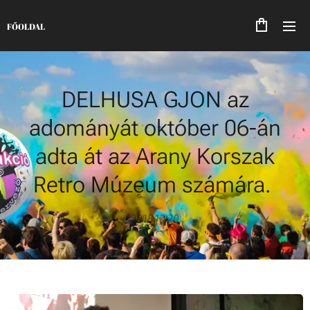
FŐOLDAL
DELHUSA GJON az
adományát október 06-án
adta át az Arany Korszak
Retro Múzeum számára.
2018.10.20