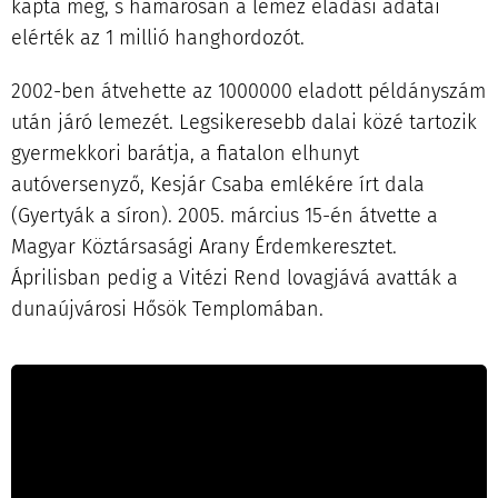
kapta meg, s hamarosan a lemez eladási adatai
elérték az 1 millió hanghordozót.
2002-ben átvehette az 1000000 eladott példányszám
után járó lemezét. Legsikeresebb dalai közé tartozik
gyermekkori barátja, a fiatalon elhunyt
autóversenyző, Kesjár Csaba emlékére írt dala
(Gyertyák a síron). 2005. március 15-én átvette a
Magyar Köztársasági Arany Érdemkeresztet.
Áprilisban pedig a Vitézi Rend lovagjává avatták a
dunaújvárosi Hősök Templomában.