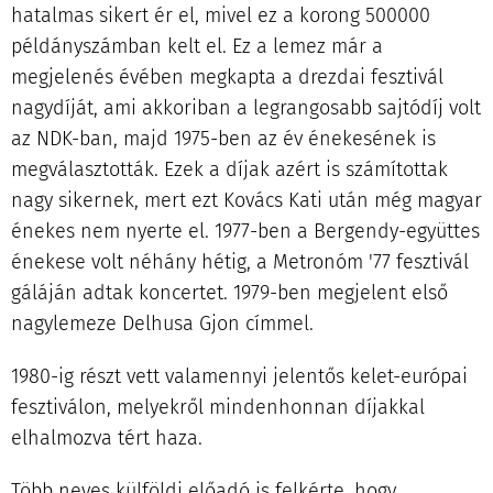
hatalmas sikert ér el, mivel ez a korong 500000
példányszámban kelt el. Ez a lemez már a
megjelenés évében megkapta a drezdai fesztivál
nagydíját, ami akkoriban a legrangosabb sajtódíj volt
az NDK-ban, majd 1975-ben az év énekesének is
megválasztották. Ezek a díjak azért is számítottak
nagy sikernek, mert ezt Kovács Kati után még magyar
énekes nem nyerte el. 1977-ben a Bergendy-együttes
énekese volt néhány hétig, a Metronóm '77 fesztivál
gáláján adtak koncertet. 1979-ben megjelent első
nagylemeze Delhusa Gjon címmel.
1980-ig részt vett valamennyi jelentős kelet-európai
fesztiválon, melyekről mindenhonnan díjakkal
elhalmozva tért haza.
Több neves külföldi előadó is felkérte, hogy