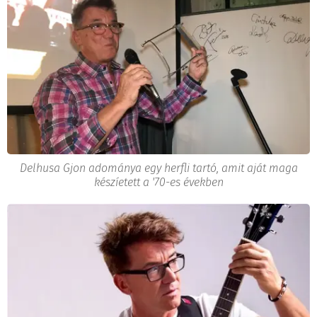
Delhusa Gjon adománya egy herfli tartó, amit aját maga
készíetett a '70-es években