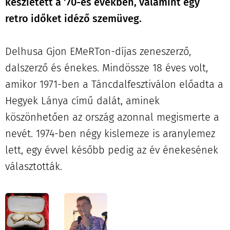
készíetett a '70-es években, valamint egy
retro időket idéző szemüveg.
Delhusa Gjon EMeRTon-díjas zeneszerző,
dalszerző és énekes. Mindössze 18 éves volt,
amikor 1971-ben a Táncdalfesztiválon előadta a
Hegyek Lánya című dalát, aminek
köszönhetően az ország azonnal megismerte a
nevét. 1974-ben négy kislemeze is aranylemez
lett, egy évvel később pedig az év énekesének
választották.