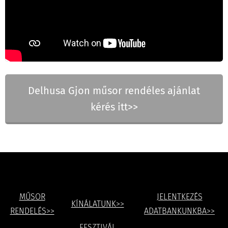
Delhusa Gjon műsor rendéles ajánlat
kérés itt>>
MŰSOR
JELENTKEZÉS
KÍNÁLATUNK>>
RENDELÉS>>
ADATBANKUNKBA>>
FESZTIVÁL