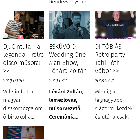
Rendezvényszervező
Legismertebb
elmúlt 40 év
és Sajtóiroda ex
televíziós
legnagyobb
tulajdonosa,
műsora a Három
slágereit!
1980 óta
kívánság volt,
foglalkozik
mely
műsorvezetéssel,
lehetőséget
Dj. Cintula - a
ESKÜVŐ DJ -
DJ TÓBIÁS
rendezvényszervezéssel,
teremtett
legenda - retro
Wedding One
Retro party -
újságírással,
kamaszkorú
disco műsora!
Man Show,
Tahi-Tóth
illetve könyv- és
gyermekek hogy
>>
Lénárd Zoltán
Gábor >>
lapkiadással.
találkozhassanak
2019.09.20
2019.03.11
2018.07.21
kedvenceikkel.
Vele indult a
Lénárd Zoltán,
Mindig a
magyar
lemezlovas,
legnagyobb
diszkómozgalom,
műsorvezető,
slágerrel kezdek,
ő birtokolja
Ceremónia
és utána csak
hazánk 1-es
Mester!
jobb jöhet!
számú DJ-
Slágerparty,