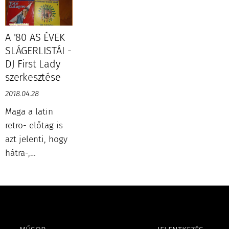
igazolványát,
funky és reggae,
méghozzá teljes
latin, magyar
joggal. Keresztes
slágerek, a
A '80 AS ÉVEK
Tibor (Cintula)
közönség
SLÁGERLISTÁI -
évtizedeken át
igényeinek
DJ First Lady
mindenhol
megfelelően.
szerkesztése
pakolgatta a
2018.04.28
lemezeket, és
Maga a latin
fűzte a csajokat,
retro- előtag is
de mélyen zengő
azt jelenti, hogy
baritonja is
hátra-,
ismertté tette.
mögött/mögé.