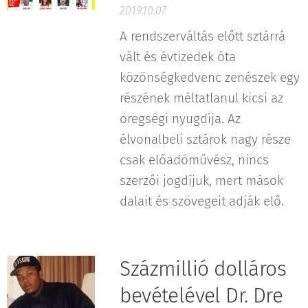
2019.10.07
A rendszerváltás előtt sztárrá
vált és évtizedek óta
közönségkedvenc zenészek egy
részének méltatlanul kicsi az
öregségi nyugdíja. Az
élvonalbeli sztárok nagy része
csak előadóművész, nincs
szerzői jogdíjuk, mert mások
dalait és szövegeit adják elő.
Százmillió dolláros
bevételével Dr. Dre