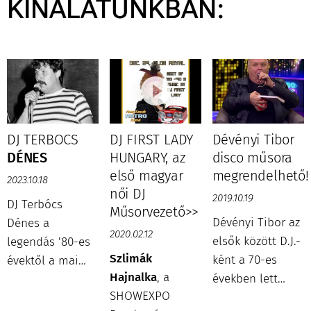
KÍNÁLATUNKBAN:
DJ TERBOCS
DJ FIRST LADY
Dévényi Tibor
DÉNES
HUNGARY, az
disco műsora
első magyar
megrendelhető!
2023.10.18
női DJ
2019.10.19
DJ Terbócs
Műsorvezető>>
Dévényi Tibor az
Dénes a
2020.02.12
elsők között D.J.-
legendás '80-es
Szlimák
ként a 70-es
évektől a mai
Hajnalka
, a
években lett
Latin slágerekig
SHOWEXPO
ismert.
vonultatja fel az