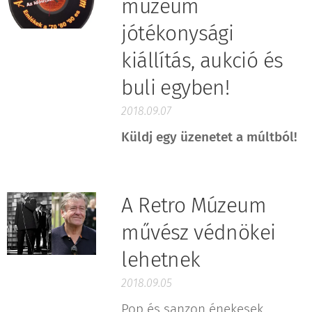
múzeum
jótékonysági
kiállítás, aukció és
buli egyben!
2018.09.07
Küldj egy üzenetet a múltból!
A Retro Múzeum
művész védnökei
lehetnek
2018.09.05
Pop és sanzon énekesek,