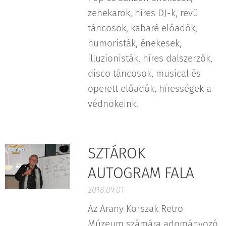
zenekarok, híres DJ-k, revü
táncosok, kabaré előadók,
humoristák, énekesek,
illuzionisták, híres dalszerzők,
disco táncosok, musical és
operett előadók, hírességek a
védnökeink.
SZTÁROK
AUTOGRAM FALA
2018.09.01
Az Arany Korszak Retro
Múzeum számára adományozó