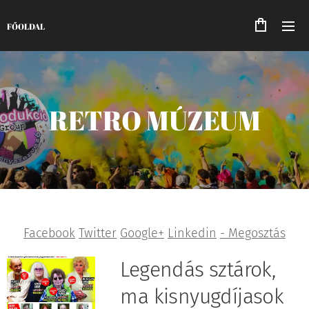
FŐOLDAL
RETRO MÚZEUM
Facebook
Twitter
Google+
Linkedin
- Megosztás
Legendás sztárok,
ma kisnyugdíjasok