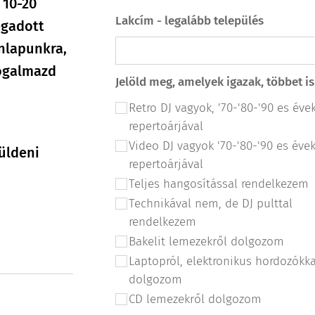
 10-20
Lakcím - legalább település
egadott
nlapunkra,
ogalmazd
Jelöld meg, amelyek igazak, többet i
Retro DJ vagyok, '70-'80-'90 es éve
repertoárjával
Video DJ vagyok '70-'80-'90 es éve
üldeni
repertoárjával
Teljes hangosítással rendelkezem
Technikával nem, de DJ pulttal
rendelkezem
Bakelit lemezekről dolgozom
Laptopról, elektronikus hordozókka
dolgozom
CD lemezekről dolgozom