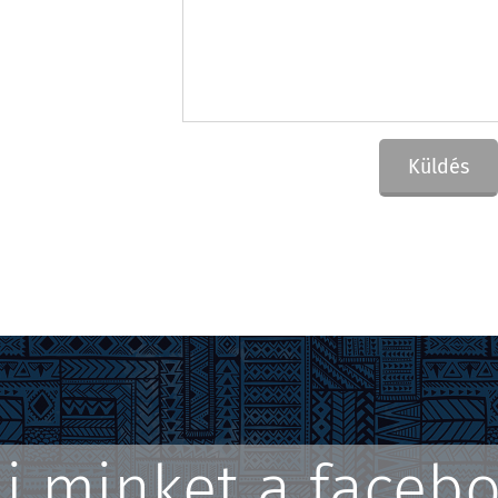
Küldés
lj minket a faceb