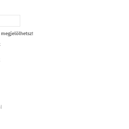
s megjelölhetsz!
k
k
l