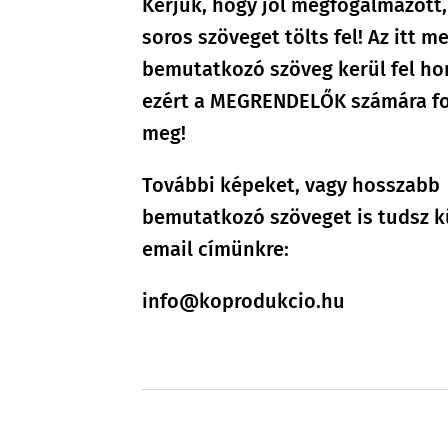
Kérjük, hogy jól megfogalmazott,
soros szöveget tölts fel! Az itt m
bemutatkozó szöveg kerül fel ho
ezért a MEGRENDELŐK számára f
meg!
További képeket, vagy hosszabb
bemutatkozó szöveget is tudsz k
email címünkre:
info@koprodukcio.hu