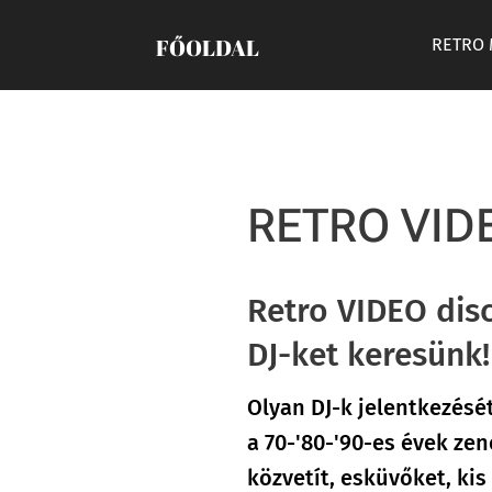
FŐOLDAL
RETRO
RETRO VID
Retro VIDEO disc
DJ-ket keresünk!
Olyan DJ-k jelentkezésé
a 70-'80-'90-es évek zen
közvetít, esküvőket, ki