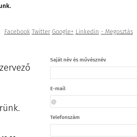
unk.
Facebook
Twitter
Google+
Linkedin
- Megosztás
Saját név és művésznév
szervező
E-mail
érünk.
Telefonszám