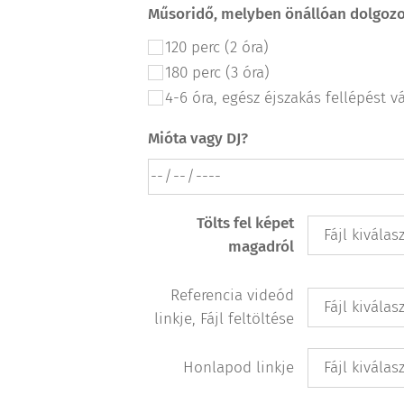
Műsoridő, melyben önállóan dolgoz
120 perc (2 óra)
180 perc (3 óra)
4-6 óra, egész éjszakás fellépést v
Mióta vagy DJ?
Tölts fel képet
Fájl kiválas
magadról
Referencia videód
Fájl kiválas
linkje, Fájl feltöltése
Honlapod linkje
Fájl kiválas