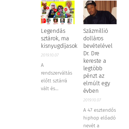
Legendás
Százmillió
sztárok, ma
dolláros
kisnyugdíjasok
bevételével
Dr. Dre
2019.10.07
kereste a
A
legtöbb
rendszerváltás
pénzt az
előtt sztárrá
elmúlt egy
vált és
évben
évtizedek óta
2019.10.07
közönségkedvenc
A 47 esztendős
zenészek egy
hiphop előadó
részének
nevét a
méltatlanul