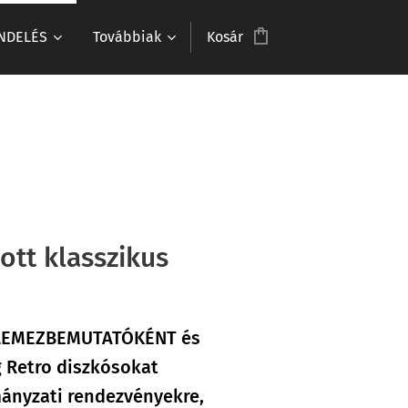
NDELÉS
Továbbiak
Kosár
ott klasszikus
ak LEMEZBEMUTATÓKÉNT és
g Retro diszkósokat
mányzati rendezvényekre,