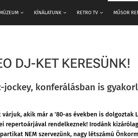
 MÚZEUM
KÍNÁLATUNK
RETRO TV
MŰSOR RE
EO DJ-KET KERESÜNK!
-jockey, konferálásban is gyakorl
t várjuk, akik már a '80-as években is dolgozt
ei repertoárjával rendelkeznek! Irodánk kizáróla
s partikat NEM szervezünk, nagy létszámú Önkor