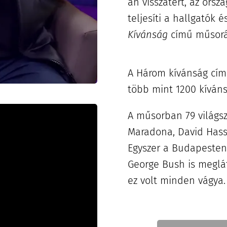
án visszatért, az ors
teljesíti a hallgatók 
Kívánság
című műsor
A Három kívánság cím
több mint 1200 kívánsá
A műsorban 79 világszt
Maradona, David Hasse
Egyszer a Budapesten
George Bush is megláto
ez volt minden vágya