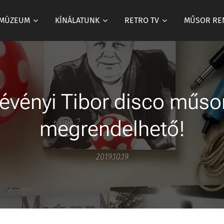
 MÚZEUM
KÍNÁLATUNK
RETRO TV
MŰSOR RE
évényi Tibor disco műso
megrendelhető!
2019.10.19