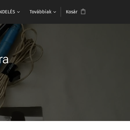
NDELÉS
Továbbiak
Kosár
ra