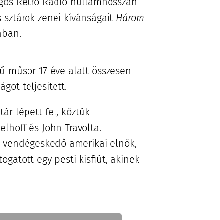
zágos Retro Rádió hullámhosszán
és sztárok zenei kívánságait
Három
ában.
ű műsor 17 éve alatt összesen
got teljesített.
ár lépett fel, köztük
lhoff és John Travolta.
 vendégeskedő amerikai elnök,
gatott egy pesti kisfiút, akinek
.