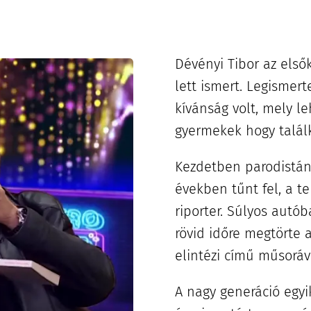
Dévényi Tibor az első
lett ismert. Legismer
kívánság volt, mely l
gyermekek hogy talál
Kezdetben parodistána
években tűnt fel, a t
riporter. Súlyos autó
rövid időre megtörte a 
elintézi című műsoráva
A nagy generáció egyik