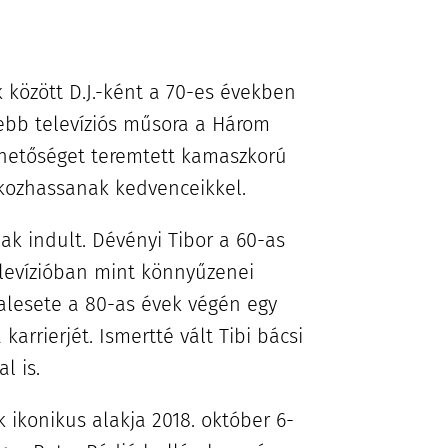
k között D.J.-ként a 70-es években
tebb televíziós műsora a Három
ehetőséget teremtett kamaszkorú
kozhassanak kedvenceikkel.
k indult. Dévényi Tibor a 60-as
elevízióban mint könnyűzenei
balesete a 80-as évek végén egy
karrierjét. Ismertté vált Tibi bácsi
l is.
 ikonikus alakja 2018. október 6-