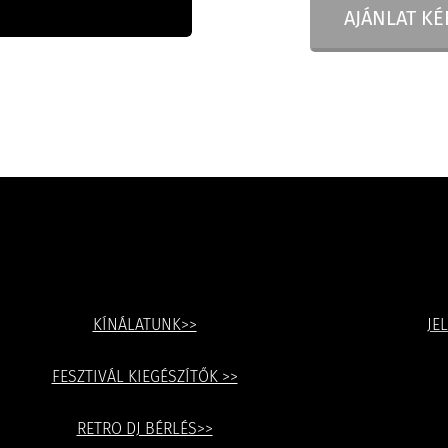
AJÁNLAT K
KÍNÁLATUNK>>
JE
FESZTIVÁL KIEGÉSZÍTŐK >>
RETRO DJ BÉRLÉS>>