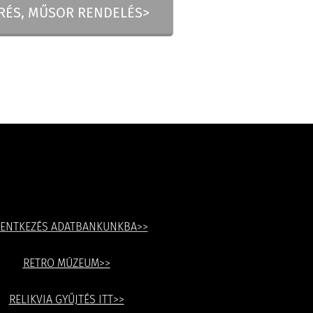
ÉRÉS, MŰSOR RENDELÉS>
LENTKEZÉS ADATBANKUNKBA>>
RETRO MÚZEUM>>
RELIKVIA GYŰJTÉS ITT>>