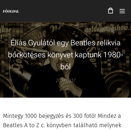
FŐOLDAL
Éliás Gyulától egy Beatles relikvia
bőrkötéses könyvet kaptunk 1980-
ból
2019.03.17
Mintegy 1000 bejegyzés és 300 fotó! Mindez a
Beatles A to Z c. könyvben található melynek