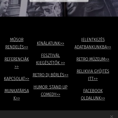
MŰSOR
JELENTKEZÉS
KÍNÁLATUNK>>
RENDELÉS>>
ADATBANKUNKBA>>
FESZTIVÁL
REFERENCIÁK
RETRO MÚZEUM>>
KIEGÉSZÍTŐK >>
>>
RELIKVIA GYŰJTÉS
RETRO DJ BÉRLÉS>>
KAPCSOLAT>>
ITT>>
HUMOR, STAND UP
MUNKATÁRSA
FACEBOOK
COMEDY>>
K>>
OLDALUNK>>