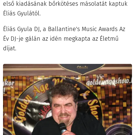
első kiadásának bőrkötéses másolatát kaptuk
Éliás Gyulától.
Éliás Gyula DJ, a Ballantine's Music Awards
Az
Év DJ-je
gálán az idén megkapta az Életmű
díjat.