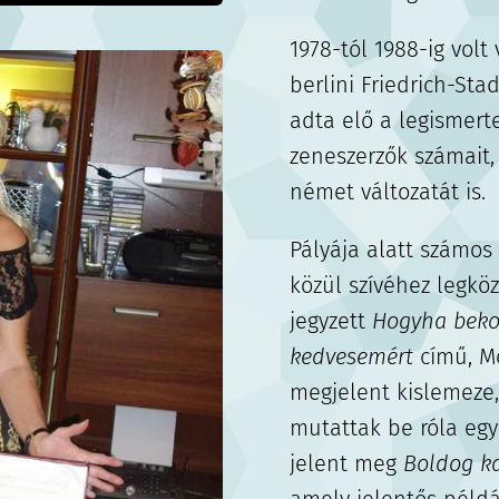
1978-tól 1988-ig volt
berlini Friedrich-Sta
adta elő a legismert
zeneszerzők számait, 
német változatát is.
Pályája alatt számos
közül szívéhez legköz
jegyzett
Hogyha beko
kedvesemért
című, Mé
megjelent kislemeze
mutattak be róla eg
jelent meg
Boldog ka