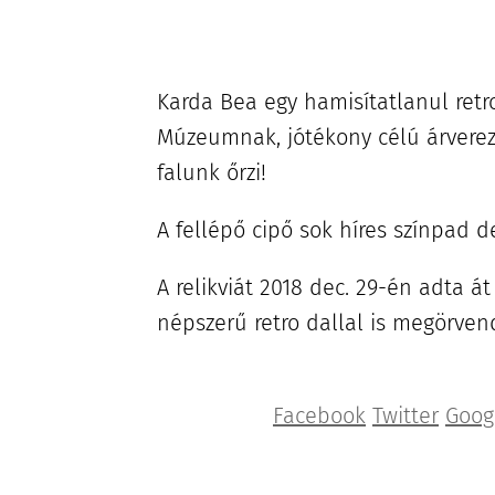
Karda Bea egy hamisítatlanul retr
Múzeumnak, jótékony célú árverez
falunk őrzi!
A fellépő cipő sok híres színpad d
A relikviát 2018 dec. 29-én adta 
népszerű retro dallal is megörven
Facebook
Twitter
Goog