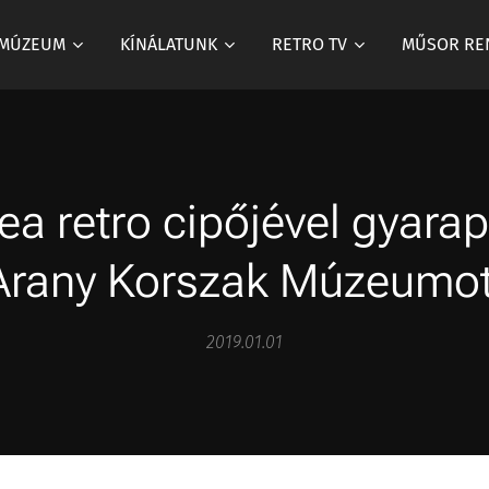
 MÚZEUM
KÍNÁLATUNK
RETRO TV
MŰSOR RE
a retro cipőjével gyarap
Arany Korszak Múzeumot
2019.01.01