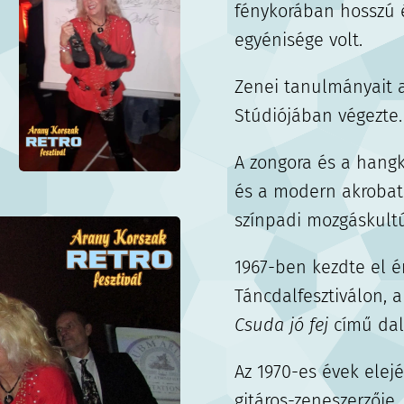
fénykorában hosszú 
egyénisége volt.
Zenei tanulmányait 
Stúdiójában végezte
A zongora és a hangk
és a modern akrobatik
színpadi mozgáskultú
1967-ben kezdte el é
Táncdalfesztiválon, 
Csuda jó fej
című dal
Az 1970-es évek elejé
gitáros-zeneszerzője