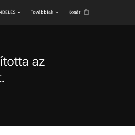
NDELÉS
Továbbiak
Kosár
ította az
.