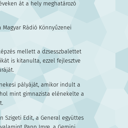
éveken át a hely meghatározó
a Magyar Rádió Könnyűzenei
.
épzés mellett a dzsesszbalettet
át is kitanulta, ezzel fejlesztve
ráját.
nekesi pályáját, amikor indult a
ahol mint gimnazista elénekelte a
t.
n Szigeti Edit, a General együttes
, valamint Papp Imre, a Gemini