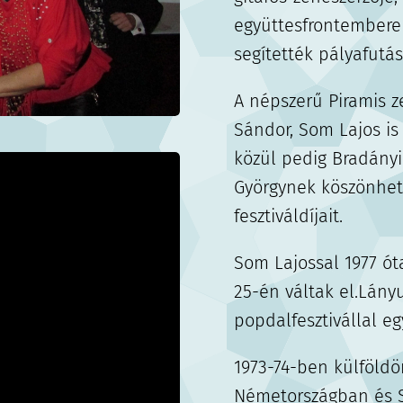
együttesfrontembere
segítették pályafutá
A népszerű Piramis ze
Sándor, Som Lajos is
közül pedig Bradányi
Györgynek köszönheti
fesztiváldíjait.
Som Lajossal 1977 ót
25-én váltak el.Lányu
popdalfesztivállal eg
1973-74-ben külföld
Németországban és S