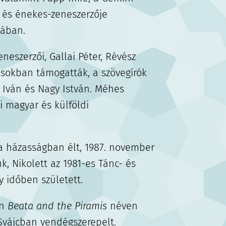
 és énekes-zeneszerzője
sában.
neszerzői, Gallai Péter, Révész
 sokban támogatták, a szövegírók
 Iván és Nagy István. Méhes
 magyar és külföldi
a házasságban élt, 1987. november
k, Nikolett az 1981-es Tánc- és
y időben született.
ön
Beata and the Piramis
néven
vájcban vendégszerepelt.