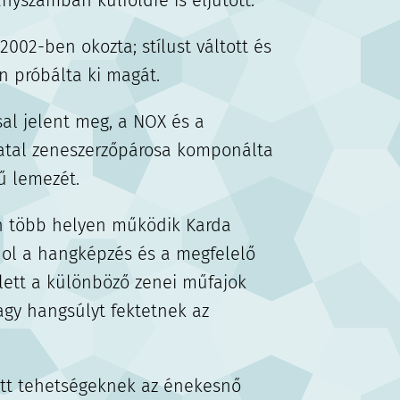
nyszámban külföldre is eljutott.
2002-ben okozta; stílust váltott és
n próbálta ki magát.
ssal jelent meg, a NOX és a
iatal zeneszerzőpárosa komponálta
 lemezét.
n több helyen működik Karda
hol a hangképzés és a megfelelő
lett a különböző zenei műfajok
gy hangsúlyt fektetnek az
ett tehetségeknek az énekesnő