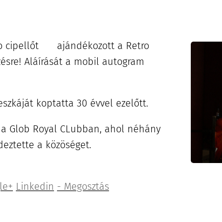
o cipellőt 👏 ajándékozott a Retro
ésre! Aláírását a mobil autogram
eszkáját koptatta 30 évvel ezelőtt.
át a Glob Royal CLubban, ahol néhány
deztette a közöséget.
le+
Linkedin
- Megosztás