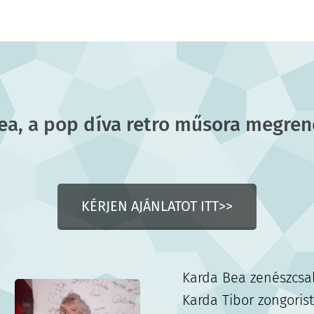
ea, a pop díva retro műsora megren
KÉRJEN AJÁNLATOT ITT>>
Karda Bea zenészcsal
Karda Tibor zongorist