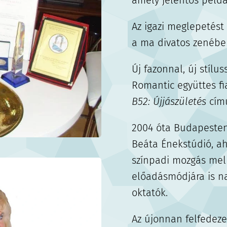
amely jelentős példá
Az igazi meglepetést 
a ma divatos zenébe
Új fazonnal, új stílu
Romantic együttes f
B52: Újjászületés
című
2004 óta Budapeste
Beáta Énekstúdió, a
színpadi mozgás mel
előadásmódjára is na
oktatók.
Az újonnan felfedez