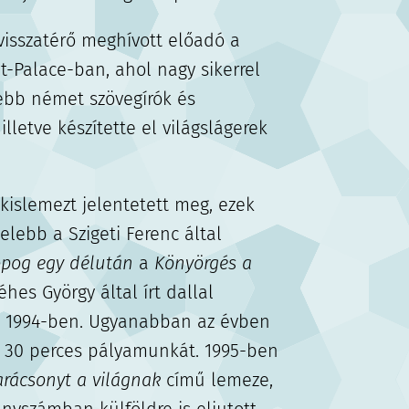
 visszatérő meghívott előadó a
dt-Palace-ban, ahol nagy sikerrel
ebb német szövegírók és
illetve készítette el világslágerek
 kislemezt jelentetett meg, ezek
elebb a Szigeti Ferenc által
pog egy délután
a
Könyörgés a
hes György által írt dallal
, 1994-ben. Ugyanabban az évben
y 30 perces pályamunkát. 1995-ben
rácsonyt a világnak
című lemeze,