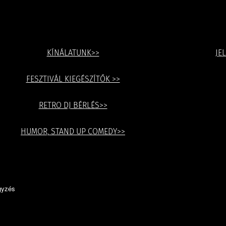
KÍNÁLATUNK>>
JE
FESZTIVÁL KIEGÉSZÍTŐK >>
RETRO DJ BÉRLÉS>>
HUMOR, STAND UP COMEDY>>