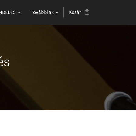
NDELÉS
Továbbiak
Kosár
és