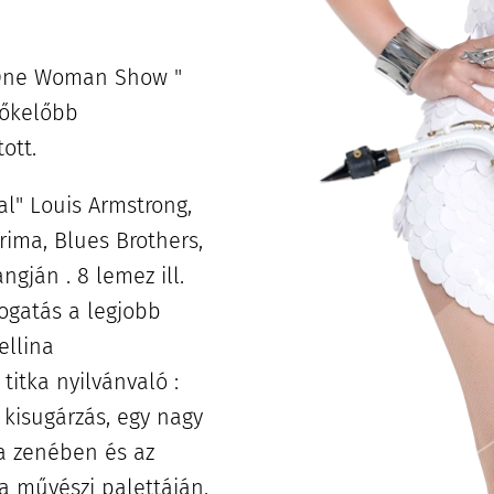
" One Woman Show "
lőkelőbb
ott.
l" Louis Armstrong,
ima, Blues Brothers,
ngján . 8 lemez ill.
ogatás a legjobb
ellina
titka nyilvánvaló :
kisugárzás, egy nagy
 a zenében és az
 művészi palettáján.