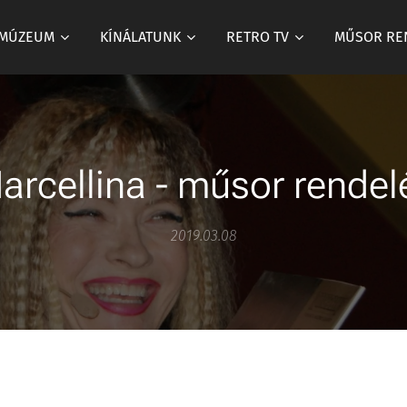
 MÚZEUM
KÍNÁLATUNK
RETRO TV
MŰSOR RE
arcellina - műsor rendel
2019.03.08