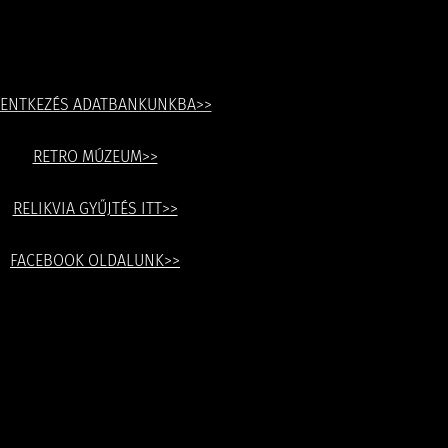
LENTKEZÉS ADATBANKUNKBA>>
RETRO MÚZEUM>>
RELIKVIA GYŰJTÉS ITT>>
FACEBOOK OLDALUNK>>