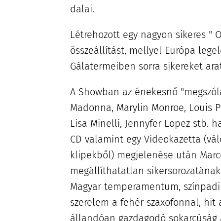
dalai.
Létrehozott egy nagyon sikeres 
összeállítást, mellyel Európa lege
Gálatermeiben sorra sikereket arat
A Showban az énekesnő "megszóla
Madonna, Marylin Monroe, Louis Pr
Lisa Minelli, Jennyfer Lopez stb. ha
CD valamint egy Videokazetta (vál
klipekből) megjelenése után Marc
megállíthatatlan sikersorozatának 
Magyar temperamentum, színpadi 
szerelem a fehér szaxofonnal, hit
állandóan gazdagodó sokarcúság a