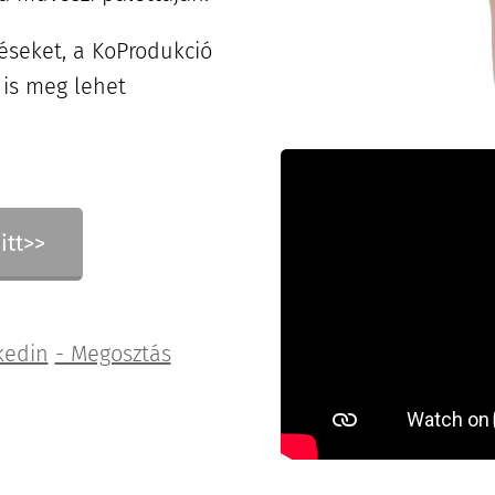
péseket, a KoProdukció
 is meg lehet
itt>>
kedin
- Megosztás