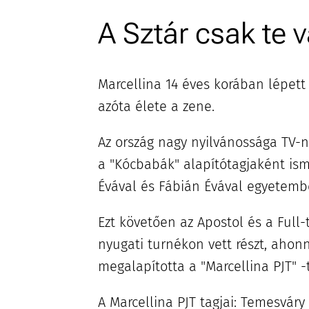
A Sztár csak te 
Marcellina 14 éves korában lépett
azóta élete a zene.
Az ország nagy nyilvánossága TV-n
a "Kócbabák" alapítótagjaként is
Évával és Fábián Évával egyetemb
Ezt követően az Apostol és a Full-
nyugati turnékon vett részt, ahon
megalapította a "Marcellina PJT" -t
A Marcellina PJT tagjai: Temesváry