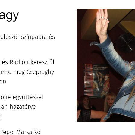
vagy
 először színpadra és
 és Rádión keresztül
merte meg Csepreghy
en.
tone együttessel
nan hazatérve
.
 Pepo, Marsalkó