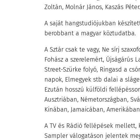
Zoltán, Molnár János, Kaszás Péter
A saját hangstudiójukban készítet
berobbant a magyar köztudatba.
A Sztár csak te vagy, Ne sírj szaxo
Fohász a szerelemért, Újságárús L
Street-Szürke folyó, Ringasd a cs
napok, Elmegyek stb dalai a sláger
Ezután hosszú külföldi fellépéssor
Ausztriában, Németországban, Svá
Kinában, Jamaicában, Amerikában
A TV és Rádió fellépések mellett,
Sampler válogatáson jelentek meg