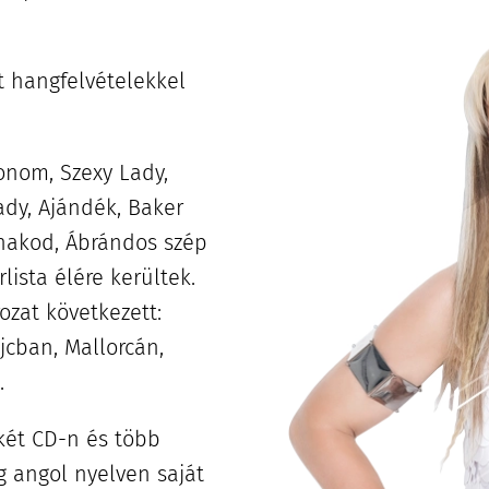
.
t hangfelvételekkel
fonom, Szexy Lady,
ady, Ajándék, Baker
ónakod, Ábrándos szép
lista élére kerültek.
ozat következett:
jcban, Mallorcán,
.
 két CD-n és több
 angol nyelven saját